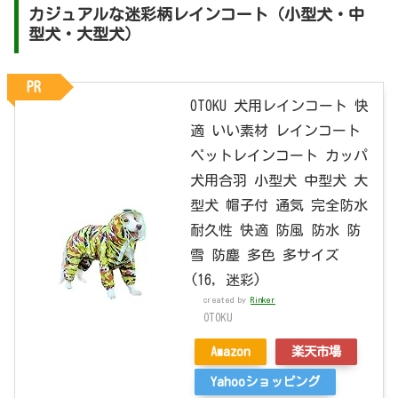
カジュアルな迷彩柄レインコート（小型犬・中
型犬・大型犬）
PR
OTOKU 犬用レインコート 快
適 いい素材 レインコート
ペットレインコート カッパ
犬用合羽 小型犬 中型犬 大
型犬 帽子付 通気 完全防水
耐久性 快適 防風 防水 防
雪 防塵 多色 多サイズ
(16, 迷彩)
created by
Rinker
OTOKU
Amazon
楽天市場
Yahooショッピング