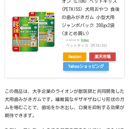
オン (LION) ペットキッス
(PETKISS) 犬用おやつ 食後
の歯みがきガム 小型犬用
ジャンボパック 200gx2袋
(まとめ買い)
created by
Rinker
ペットキッス (PETKISS)
Amazon
楽天市場
Yahooショッピング
この商品は、大手企業のライオンが獣医師と共同開発した
犬用歯みがきガムです。繊維質なギザギザねじり形状のガ
ムを噛むことで、歯垢をかき出し、口臭を抑制する効果が
期待できます。