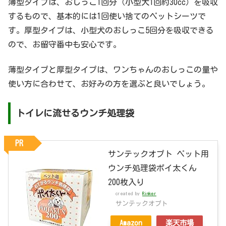
薄型タイプは、おしっこ1回分（小型犬1回約30cc）を吸収
するもので、基本的には1回使い捨てのペットシーツで
す。厚型タイプは、小型犬のおしっこ5回分を吸収できる
ので、お留守番中も安心です。
薄型タイプと厚型タイプは、ワンちゃんのおしっこの量や
使い方に合わせて、お好みの方を選ぶと良いでしょう。
トイレに流せるウンチ処理袋
PR
サンテックオプト ペット用
ウンチ処理袋ポイ太くん
200枚入り
created by
Rinker
サンテックオプト
Amazon
楽天市場