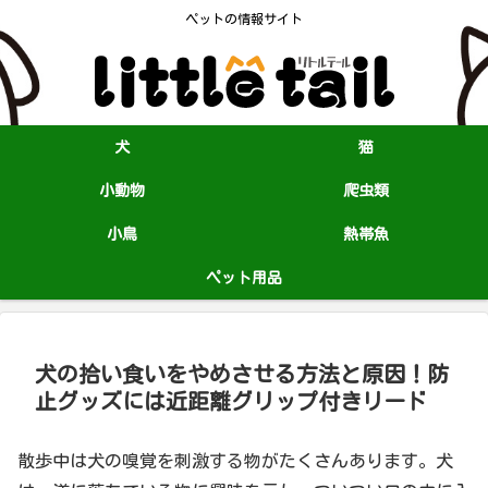
ペットの情報サイト
犬
猫
小動物
爬虫類
小鳥
熱帯魚
ペット用品
犬の拾い食いをやめさせる方法と原因！防
止グッズには近距離グリップ付きリード
散歩中は犬の嗅覚を刺激する物がたくさんあります。犬