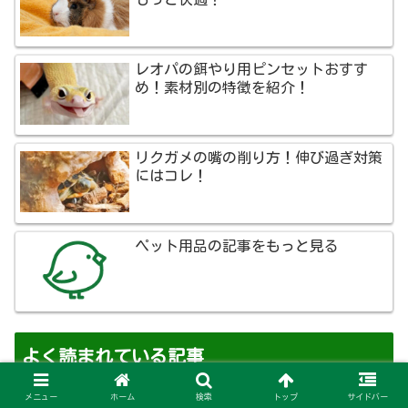
レオパの餌やり用ピンセットおすす
め！素材別の特徴を紹介！
リクガメの嘴の削り方！伸び過ぎ対策
にはコレ！
ペット用品の記事をもっと見る
よく読まれている記事
メニュー
ホーム
検索
トップ
サイドバー
犬が急に家の中を走り回る原因は？突