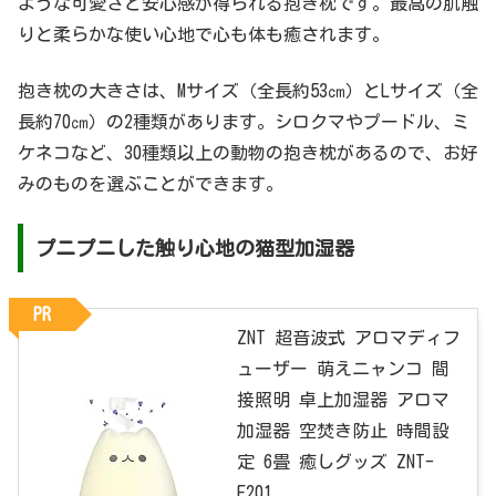
ような可愛さと安心感が得られる抱き枕です。最高の肌触
りと柔らかな使い心地で心も体も癒されます。
抱き枕の大きさは、Mサイズ（全長約53㎝）とLサイズ（全
長約70㎝）の2種類があります。シロクマやプードル、ミ
ケネコなど、30種類以上の動物の抱き枕があるので、お好
みのものを選ぶことができます。
プニプニした触り心地の猫型加湿器
PR
ZNT 超音波式 アロマディフ
ューザー 萌えニャンコ 間
接照明 卓上加湿器 アロマ
加湿器 空焚き防止 時間設
定 6畳 癒しグッズ ZNT-
E201