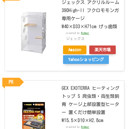
ジェックス アクリルルーム
390High-II フクロモモンガ
専用ケージ
W40×D33×H71cm げっ歯類
created by
Rinker
ジェックス
Amazon
楽天市場
Yahooショッピング
PR
GEX EXOTERRA ヒーティング
トップ S 爬虫類・両生類飼
育 ケージ上部設置型ヒータ
ー 置くだけ簡単設置
W15.5×D10×H2.8cm
created by
Rinker