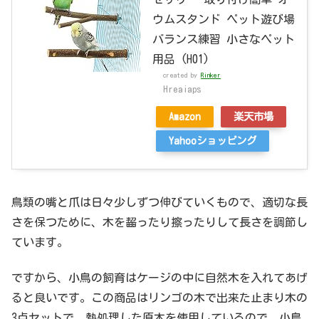
ウムスタンド ペット遊び場
バランス練習 小さなペット
用品 (H01)
created by
Rinker
Hreaiaps
Amazon
楽天市場
Yahooショッピング
鳥類の嘴と爪は日々少しずつ伸びていくもので、適切な長
さを保つために、木を齧ったり擦ったりして長さを調節し
ています。
ですから、小鳥の飼育はケージの中に自然木を入れてあげ
ると良いです。この商品はリンゴの木で出来た止まり木の
3点セットで、熱処理した原木を使用しているので、小鳥