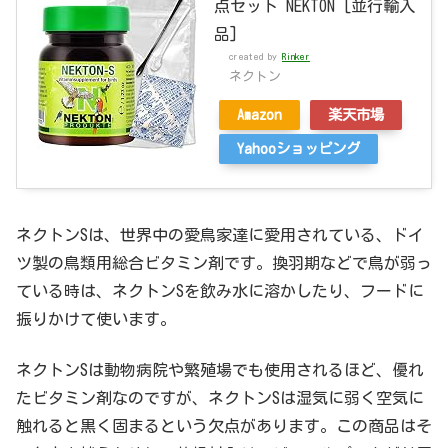
点セット NEKTON [並行輸入
品]
created by
Rinker
ネクトン
Amazon
楽天市場
Yahooショッピング
ネクトンSは、世界中の愛鳥家達に愛用されている、ドイ
ツ製の鳥類用総合ビタミン剤です。換羽期などで鳥が弱っ
ている時は、ネクトンSを飲み水に溶かしたり、フードに
振りかけて使います。
ネクトンSは動物病院や繁殖場でも使用されるほど、優れ
たビタミン剤なのですが、ネクトンSは湿気に弱く空気に
触れると黒く固まるという欠点があります。この商品はそ