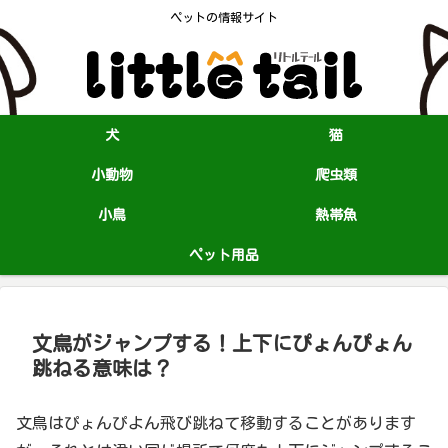
ペットの情報サイト
犬
猫
小動物
爬虫類
小鳥
熱帯魚
ペット用品
文鳥がジャンプする！上下にぴょんぴょん
跳ねる意味は？
文鳥はぴょんぴよん飛び跳ねて移動することがあります