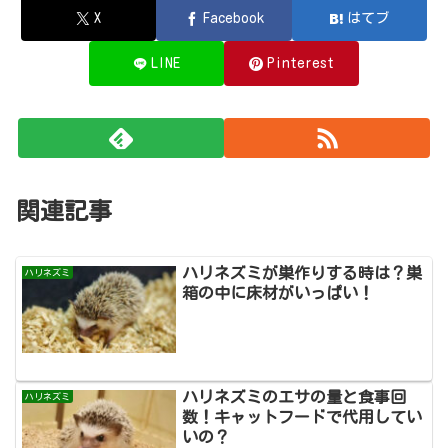
X
Facebook
はてブ
LINE
Pinterest
関連記事
ハリネズミが巣作りする時は？巣
ハリネズミ
箱の中に床材がいっぱい！
ハリネズミのエサの量と食事回
ハリネズミ
数！キャットフードで代用してい
いの？