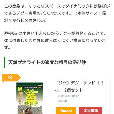
この商品は、ゆったりスペースでダイナミックに砂浴びが
できるデグー専用のバスハウスです。（本体サイズ：幅
24×奥行16×高さ16cm）
直径6㎝の小さな出入り口からデグーが移動することで、
体に付着した砂が外に散らばりにくい構造になっていま
す。
天然ゼオライトの適度な粗目の浴び砂
PR
「SANKO デグーサンド 1.5
㎏」 2個セット
created by
Rinker
SANKO
Amazon
楽天市場