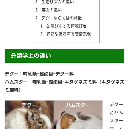
生活リズムの違い
寿命の違い
デグーならではの特徴
砂浴びをする綺麗好き
多彩な鳴き声で感情表現
分類学上の違い
デグー：哺乳類-齧歯目-デグー科
ハムスター：哺乳類-齧歯目-キヌゲネズミ科（キヌゲネズ
ミ亜科）
デグー
とハム
スター
は、ど