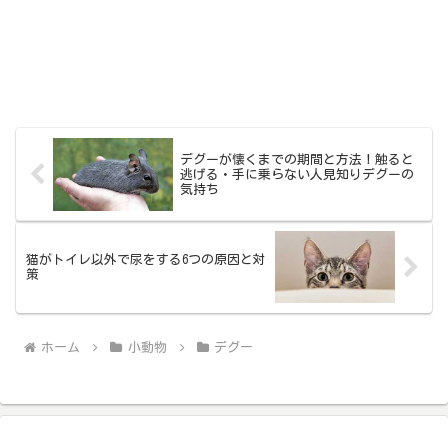
デグーが懐くまでの期間と方法！触ると
逃げる・手に乗らない人見知りデグーの
気持ち
猫がトイレ以外で尿をする6つの原因と対
策
ホーム
小動物
デグー