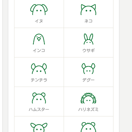
イヌ
ネコ
インコ
ウサギ
チンチラ
デグー
ハムスター
ハリネズミ