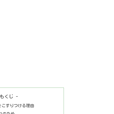
 もくじ -
をこすりつける理由
れのため