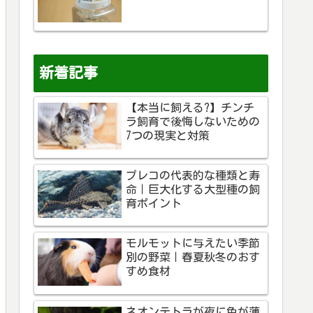
新着記事
【本当に飼える?】チンチ
ラ飼育で後悔しないための
7つの現実と対策
プレコの代表的な種類と寿
命｜巨大化する大型種の飼
育ポイント
モルモットに与えたい季節
別の野菜｜春夏秋冬のおす
すめ食材
ネオンテトラが夜に色が薄