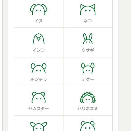
イヌ
ネコ
インコ
ウサギ
チンチラ
デグー
ハムスター
ハリネズミ