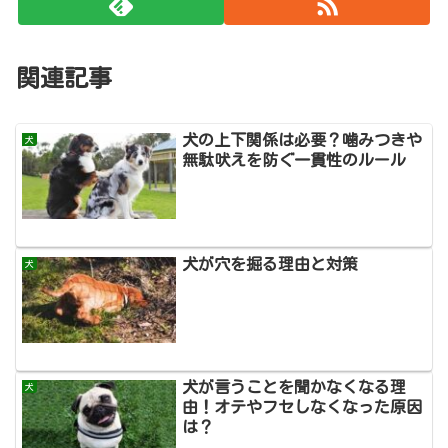
関連記事
犬の上下関係は必要？噛みつきや
犬
無駄吠えを防ぐ一貫性のルール
犬が穴を掘る理由と対策
犬
犬が言うことを聞かなくなる理
犬
由！オテやフセしなくなった原因
は？