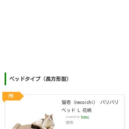
ベッドタイプ（長方形型）
PR
猫壱（necoichi） バリバリ
ベッド L 花柄
created by
Rinker
猫壱