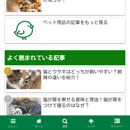
にはコレ！
ペット用品の記事をもっと見る
よく読まれている記事
猫とウサギはどっちが飼いやすい？飼
育の違いを紹介！
猫が顎を乗せる意味と理由！猫が顎を
つけて寝るのはなぜ？
メニュー
ホーム
検索
トップ
サイドバー
猫の多頭飼いのご飯とトイレ！順番待