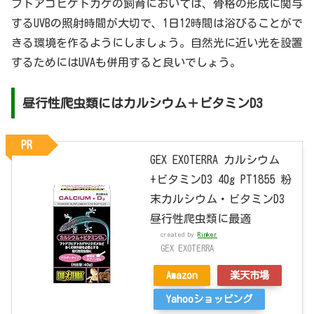
フトアゴヒゲトカゲの飼育においては、骨格の形成に関与
するUVBの照射時間が大切で、1日12時間は浴びることがで
きる環境を作るようにしましょう。自然光に近い光を設置
するためにはUVAも併用すると良いでしょう。
昼行性爬虫類にはカルシウム＋ビタミンD3
PR
GEX EXOTERRA カルシウム
+ビタミンD3 40g PT1855 粉
末カルシウム・ビタミンD3
昼行性爬虫類に最適
created by
Rinker
GEX EXOTERRA
Amazon
楽天市場
Yahooショッピング