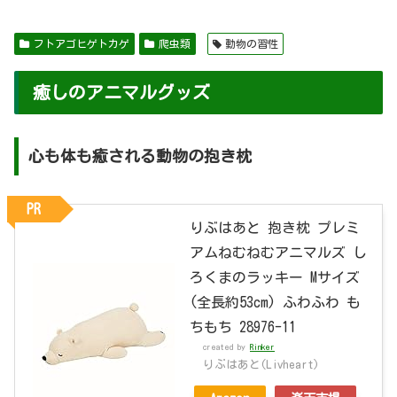
フトアゴヒゲトカゲ
爬虫類
動物の習性
癒しのアニマルグッズ
心も体も癒される動物の抱き枕
PR
りぶはあと 抱き枕 プレミ
アムねむねむアニマルズ し
ろくまのラッキー Mサイズ
(全長約53cm) ふわふわ も
ちもち 28976-11
created by
Rinker
りぶはあと(Livheart)