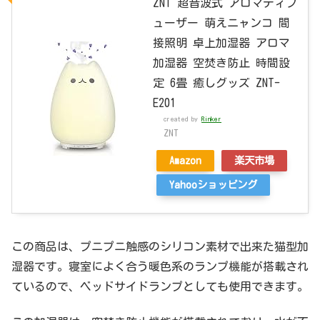
ZNT 超音波式 アロマディフ
ューザー 萌えニャンコ 間
接照明 卓上加湿器 アロマ
加湿器 空焚き防止 時間設
定 6畳 癒しグッズ ZNT-
E201
created by
Rinker
ZNT
Amazon
楽天市場
Yahooショッピング
この商品は、プニプニ触感のシリコン素材で出来た猫型加
湿器です。寝室によく合う暖色系のランプ機能が搭載され
ているので、ベッドサイドランプとしても使用できます。