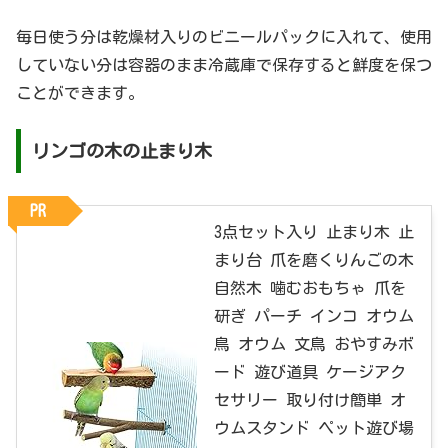
毎日使う分は乾燥材入りのビニールパックに入れて、使用
していない分は容器のまま冷蔵庫で保存すると鮮度を保つ
ことができます。
リンゴの木の止まり木
PR
3点セット入り 止まり木 止
まり台 爪を磨くりんごの木
自然木 噛むおもちゃ 爪を
研ぎ パーチ インコ オウム
鳥 オウム 文鳥 おやすみボ
ード 遊び道具 ケージアク
セサリー 取り付け簡単 オ
ウムスタンド ペット遊び場