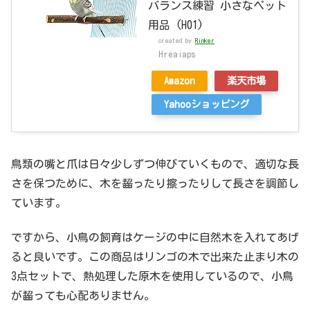
バランス練習 小さなペット
用品 (H01)
created by
Rinker
Hreaiaps
Amazon
楽天市場
Yahooショッピング
鳥類の嘴と爪は日々少しずつ伸びていくもので、適切な長
さを保つために、木を齧ったり擦ったりして長さを調節し
ています。
ですから、小鳥の飼育はケージの中に自然木を入れてあげ
ると良いです。この商品はリンゴの木で出来た止まり木の
3点セットで、熱処理した原木を使用しているので、小鳥
が齧っても心配ありません。