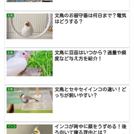
文鳥のお留守番は何日まで？電気
文鳥
はどうする？
文鳥に豆苗はいつから？適量や頻
文鳥
度など与え方を紹介！
文鳥とセキセイインコの違い！ど
文鳥
っちが飼いやすい？
インコが背中に顔をうずめる！後
インコ
ろ向いて寝る理由とは？