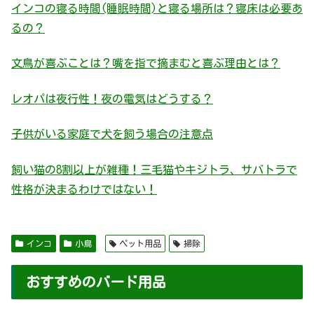
インコの寝る時間(睡眠時間)と寝る場所は？寝床は必要あ
るの？
文鳥が喜ぶことは？嘴を指で摘まむと喜ぶ理由とは？
レオパは夜行性！夜の電気はどうする？
子供がいる家庭で犬を飼う場合の注意点
飼い猫の8割以上が雑種！三毛猫やキジトラ、サバトラで
性格が決まるわけではない！
インコ
小鳥
ペット用品
掃除
おすすめのバード用品